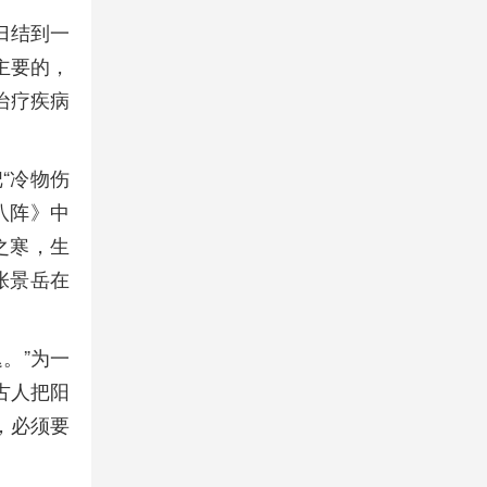
归结到一
主要的，
治疗疾病
“冷物伤
八阵》中
之寒，生
张景岳在
。”为一
古人把阳
，必须要