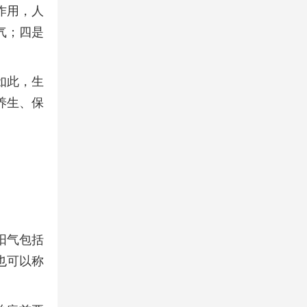
作用，人
气；四是
。
如此，生
养生、保
阳气包括
也可以称