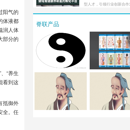
为发展脊柱健康事业，实现
型人才，引领行业创新合作
平的全民健康贡献力量。为
过阳气的
班也有意诚邀业界和跨界的
的体液都
脊联产品
一起主要是就脊柱健康学的
滋润人体
性，人才定位和产业定向展
的学习探讨。
大部分的
、“养生
能看到这
有抵御外
安全。任