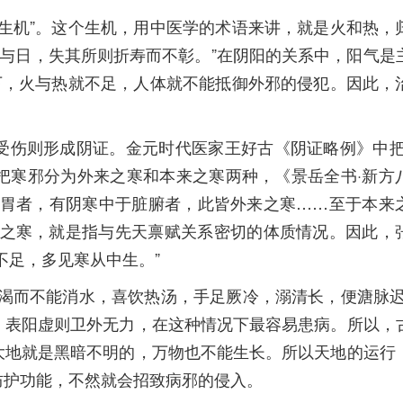
机”。这个生机，用中医学的术语来讲，就是火和热，
天与日，失其所则折寿而不彰。”在阴阳的关系中，阳气是
下，火与热就不足，人体就不能抵御外邪的侵犯。因此，
伤则形成阴证。金元时代医家王好古《阴证略例》中把
岳把寒邪分为外来之寒和本来之寒两种，《景岳全书·新方
脾胃者，有阴寒中于脏腑者，此皆外来之寒……至于本来
来之寒，就是指与先天禀赋关系密切的体质情况。因此，
不足，多见寒从中生。”
而不能消水，喜饮热汤，手足厥冷，溺清长，便溏脉迟
，表阳虚则卫外无力，在这种情况下最容易患病。所以，
大地就是黑暗不明的，万物也不能生长。所以天地的运行
防护功能，不然就会招致病邪的侵入。