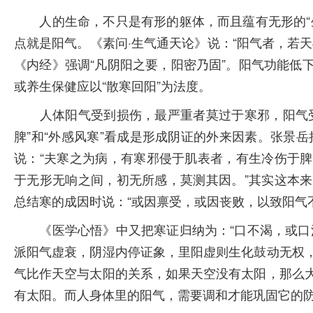
人的生命，不只是有形的躯体，而且蕴有无形的“生
点就是阳气。《素问·生气通天论》说：“阳气者，若
《内经》强调“凡阴阳之要，阳密乃固”。阳气功能低
或养生保健应以“散寒回阳”为法度。
人体阳气受到损伤，最严重者莫过于寒邪，阳气受
脾”和“外感风寒”看成是形成阴证的外来因素。张景
说：“夫寒之为病，有寒邪侵于肌表者，有生冷伤于
于无形无响之间，初无所感，莫测其因。”其实这本
总结寒的成因时说：“或因禀受，或因丧败，以致阳气
《医学心悟》中又把寒证归纳为：“口不渴，或口渴
派阳气虚衰，阴湿内停证象，里阳虚则生化鼓动无权
气比作天空与太阳的关系，如果天空没有太阳，那么
有太阳。而人身体里的阳气，需要调和才能巩固它的