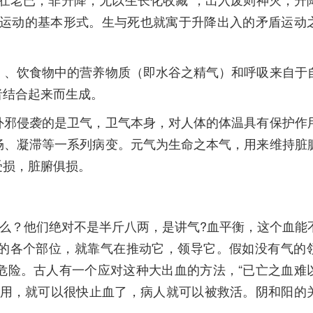
的运动的基本形式。生与死也就寓于升降出入的矛盾运动
。
、饮食物中的营养物质（即水谷之精气）和呼吸来自于
者结合起来而生成。
邪侵袭的是卫气，卫气本身，对人体的体温具有保护作
畅、凝滞等一系列病变。元气为生命之本气，用来维持脏
受损，脏腑俱损。
么？他们绝对不是半斤八两，是讲气?血平衡，这个血能
的各个部位，就靠气在推动它，领导它。假如没有气的
危险。古人有一个应对这种大出血的方法，“已亡之血难
作用，就可以很快止血了，病人就可以被救活。阴和阳的