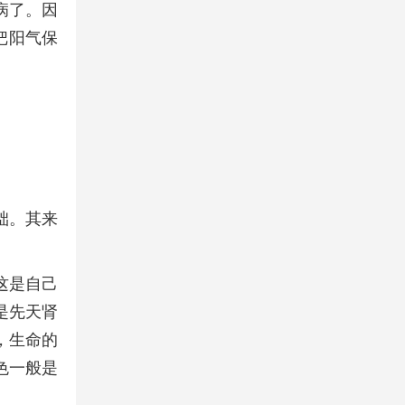
病了。因
把阳气保
础。其来
这是自己
是先天肾
，生命的
色一般是