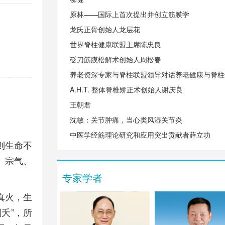
原林——国际上首次提出并创立筋膜学
龙氏正骨创始人龙层花
世界脊柱健康联盟主席陈忠良
砭刀筋膜松解术创始人周松春
养老资深专家与脊柱联盟领导对话养老健康与脊柱
A.H.T. 整体脊椎矫正术创始人谢庆良
王朝君
沈敏：关节肿痛，当心类风湿关节炎
中医学经筋理论研究和应用突出贡献者薛立功
则生命不
、宗气、
专家学者
真火，生
夭”，所