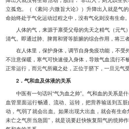
立孤危。（《素问·六微旨大论》）升降出入就是气
命始终处于气化运动过程之中，没有气化则没有生命
人体的气，来源于禀受父母的先天之精气（元气）
清气。即通过肺、脾胃和肾等脏腑的综合作用，将三
在人体里，保护身体，调节自身免疫功能，不受外
不注意保暖，寒气可快速侵入身体，导致气血流行不
正常运行，而元气所藏之处，正位于脐下，一旦元气
2．气和血及体液的关系
中医有一句话叫“气为血之帅”。气和血的关系是什
血管里面运行畅通、流动、运转，把营养输送到五脏
动，气弱了就会出血。如果出现大出血，就会有生命
未亡之气所当急固”，就是说要赶快恢复阳气的统帅
气和血的关系。