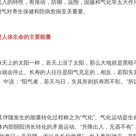
出入的特性，有推动，防御，温煦，固摄和气化等五大作
阳气对养生保健和防病愈病至关重要。
是人体生命的主要能量
天上的太阳一样，若天上没了太阳，那么大地就是黑暗
命就会停止。长寿的人往往是阳气充足的，相反，若阳失
》中说：“阳气者，若天与日，失其所则折寿而不彰。”所
随发生的能量转化过程称之为“气化”。气化运动是生
内部阴阳消长转化的矛盾运动。“升降出入，无器不有”
壮老已；非升降，无以生长化收藏”，出入废则神灭，升