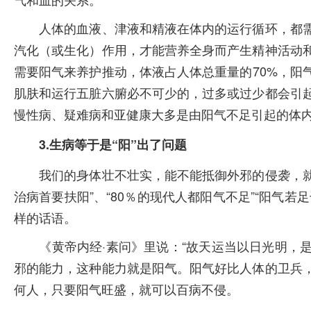
人体的血液、津液和精液在体内的运行循环，都需
汽化（或生化）作用，才能营养全身而产生精神活动
需要阳气来养护推动，体液占人体总重量的70%，阳
肌肤和运行五脏六腑必不可少的，过多或过少都会引
慢性病、疑难病和亚健康大多是由阳气不足引起的体
3.生病等于是“阳”出了问题
我们的身体壮不壮实，能不能抵御外邪的侵袭，就要
治病首要扶阳”、“80％的现代人都阳气不足”“阳气
样的话语。
《黄帝内经·素问》里说：“故天运当以日光明，是故
邪的能力，这种能力就是阳气。阳气好比人体的卫兵
何人，只要阳气旺盛，就可以百病不侵。