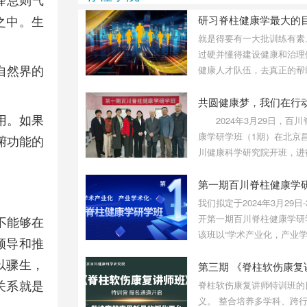
悟和总结写出了《别太极》一
书，其中，许多结论都是经过
之中。生
数十年反复琢磨，求证的结
就是得要有一大批训练有素
果。
过硬并懂得建设健康和治理
自然界的
健康人才队伍，去真正的帮
恢复和促进健康成长。如此
一批有健康学思想，健康文
用。如果
康技术的人才，才能领导一
2024年3月29日，百川
的健康革命，才能完整地发
康学研学班（1期）在北京
腑功能的
产业和建设健康中国。而脊
川健康科学研究院开班，进
学研学班就是想将有目标、
期3天的研学，研学班于31
的培养和遴选一批有思想、
结束。学员们为实现健康梦
第一期百川脊柱健康学
化、有技术的脊柱健康人才
到这里，为推进健康事业而
我们拟定于2024年3月29日-
进。
开第一期百川脊柱健康学研
不能够在
该班以“学术产业化，产业
领导和推
化”为主旨，围绕着“脊柱健
以骤生，
的建设完善”、“脊柱健康人
需培养”和“脊柱健康产业的
关系就是
脊柱软伤康复讲师特训班的
展”进行系统讲解和交流探
义。 整合培养多学科、跨