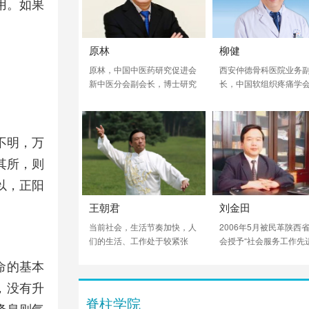
用。如果
原林
柳健
原林，中国中医药研究促进会
西安仲德骨科医院业务
新中医分会副会长，博士研究
长，中国软组织疼痛学
生导师，南方医科大学人体解
长，中国中西医结合学
剖学系教授、广东省解剖学会
骨科专业委员会常委，
副理事长，解剖学报编委，卫
医学会疼痛学会常委，
生部教材评审委员会委员，兼
脊柱讲师团创始人之一
不明，万
任深圳大学医学院解剖与组织
近40年，微创手术治疗
其所，则
胚胎教研室主任，中华医药科
突出、颈椎病超二万例
学院南京新中医学研究院副院
养了全国5000余位专科
以，正阳
长。是我国为数不多的研究利
生。
王朝君
刘金田
用各种特种针具进行临床治疗
的解剖学家。在国际上首次提
当前社会，生活节奏加快，人
2006年5月被民革陕西
出并创立筋膜学。
们的生活、工作处于较紧张
会授予“社会服务工作先
（太急）状态。对于学太极
人”，2006年8月被西安
命的基本
拳，慢慢的移动步伐，总感觉
政府授予“西安市职业教
太慢！会产生这样的认识误
作先进个人”荣誉称号。
，没有升
区。通过几十年修炼太极的体
脊柱学院
降息则气