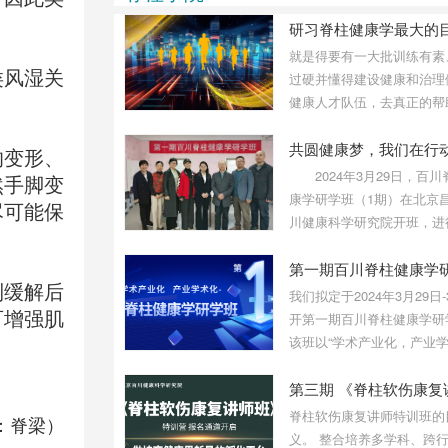
悟和总结写出了《别太极》一
书，其中，许多结论都是经过
数十年反复琢磨，求证的结
就是得要有一大批训练有素
果。
类风湿关
过硬并懂得建设健康和治理
健康人才队伍，去真正的帮
恢复和促进健康成长。如此
一批有健康学思想，健康文
的变形、
康技术的人才，才能领导一
2024年3月29日，百川
然手脚变
的健康革命，才能完整地发
康学研学班（1期）在北京
尽可能保
产业和建设健康中国。而脊
川健康科学研究院开班，进
学研学班就是想将有目标、
期3天的研学，研学班于31
的培养和遴选一批有思想、
结束。学员们为实现健康梦
第一期百川脊柱健康学
化、有技术的脊柱健康人才
到缓解后
到这里，为推进健康事业而
我们拟定于2024年3月29日-
进。
可增强肌
开第一期百川脊柱健康学研
该班以“学术产业化，产业
化”为主旨，围绕着“脊柱健
的建设完善”、“脊柱健康人
需培养”和“脊柱健康产业的
脊柱软伤康复讲师特训班的
：脊梁）
展”进行系统讲解和交流探
义。 整合培养多学科、跨