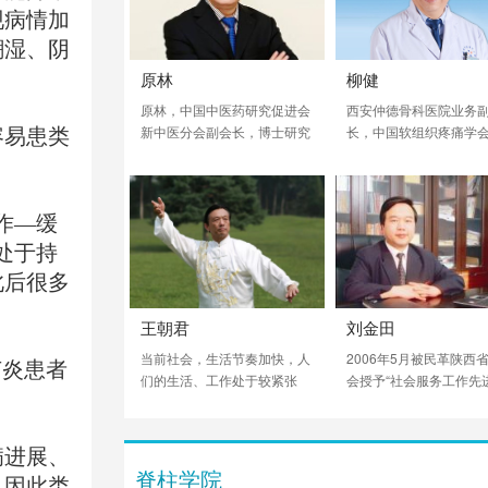
现病情加
潮湿、阴
原林
柳健
原林，中国中医药研究促进会
西安仲德骨科医院业务
新中医分会副会长，博士研究
长，中国软组织疼痛学
容易患类
生导师，南方医科大学人体解
长，中国中西医结合学
剖学系教授、广东省解剖学会
骨科专业委员会常委，
副理事长，解剖学报编委，卫
医学会疼痛学会常委，
生部教材评审委员会委员，兼
脊柱讲师团创始人之一
作—缓
任深圳大学医学院解剖与组织
近40年，微创手术治疗
处于持
胚胎教研室主任，中华医药科
突出、颈椎病超二万例
此后很多
学院南京新中医学研究院副院
养了全国5000余位专科
长。是我国为数不多的研究利
生。
王朝君
刘金田
用各种特种针具进行临床治疗
的解剖学家。在国际上首次提
当前社会，生活节奏加快，人
2006年5月被民革陕西
节炎患者
出并创立筋膜学。
们的生活、工作处于较紧张
会授予“社会服务工作先
（太急）状态。对于学太极
人”，2006年8月被西安
拳，慢慢的移动步伐，总感觉
政府授予“西安市职业教
太慢！会产生这样的认识误
作先进个人”荣誉称号。
病进展、
区。通过几十年修炼太极的体
脊柱学院
，因此类