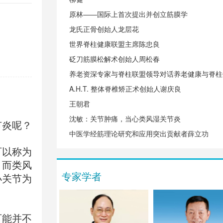
原林——国际上首次提出并创立筋膜学
龙氏正骨创始人龙层花
世界脊柱健康联盟主席陈忠良
砭刀筋膜松解术创始人周松春
养老资深专家与脊柱联盟领导对话养老健康与脊柱
A.H.T. 整体脊椎矫正术创始人谢庆良
王朝君
沈敏：关节肿痛，当心类风湿关节炎
节炎呢？
中医学经筋理论研究和应用突出贡献者薛立功
可以称为
。而类风
专家学者
小关节为
可能并不