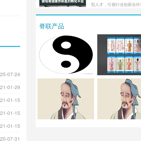
为发展脊柱健康事业，实现
型人才，引领行业创新合作
平的全民健康贡献力量。为
班也有意诚邀业界和跨界的
脊联产品
一起主要是就脊柱健康学的
性，人才定位和产业定向展
的学习探讨。
25-07-24
21-01-29
21-01-15
21-01-15
21-01-15
20-07-31