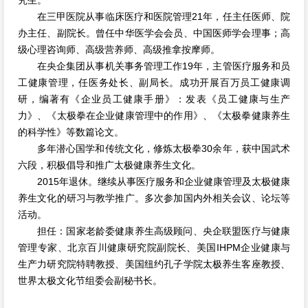
究生。
在三甲医院从事临床医疗和医院管理21年，任主任医师、院
办主任、副院长。曾任中华医学会会员、中国医师学会理事；高
级心理咨询师、高级营养师、高级推拿按摩师。
在央企集团从事机关事务管理工作19年，主管医疗服务和员
工健康管理，任医务处长、
副局长。成功开展百万员工健康调
研，编著有《企业员工健康手册》：发表《员工健康与生
产
力》、《太极拳在企业健康管理中的作用》、《太极拳健康养生
的科学性》等数篇论文。
多年潜心国学和传统文化，修炼太极拳30余年，获中国武术
六段，积极倡导和推广太极健康养生文化。
2015年退休。继续从事医疗服务和企业健康管理及太极健康
养生文化的研习与教学推
广。多次参加国内外相关会议、论坛等
活动。
担任：国家老龄委健康养生高级顾问、央企联盟医疗与健康
管理专家、北京百川健康研
究院副院长、美国IHPM企业健康与
生产力研究院特聘教授、美国纽约孔子学院太极养生客
座教授、
世界太极文化节组委会副秘书长。