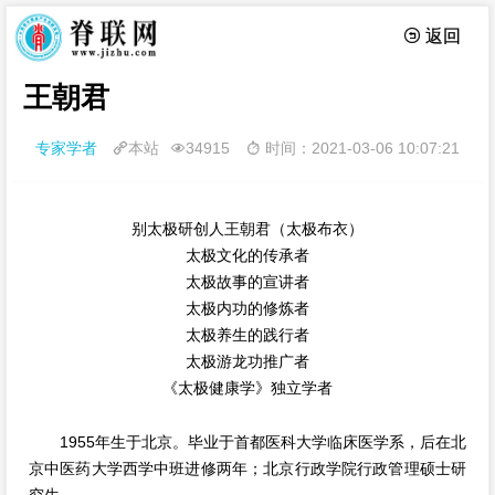
 返回
王朝君
专家学者
本站
34915
时间：2021-03-06 10:07:21



别太极研创人王朝君（太极布衣）
太极文化的传承者
太极故事的宣讲者
太极内功的修炼者
太极养生的践行者
太极游龙功推广者
《太极健康学》独立学者
1955年生于北京。毕业于首都医科大学临床医学系，后在北
京中医药大学西学中班进
修两年；北京行政学院行政管理硕士研