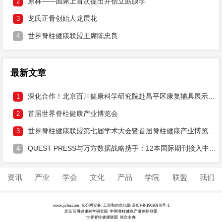
原林——国际上首次提出并创立筋膜学
2
龙氏正骨创始人龙层花
3
世界脊柱健康联盟主席陈忠良
4
最新文章
深化合作！北京百川健康科学研究院赴昌平区康复辅具展示中心研讨两大健康工程落地
1
首届世界脊柱健康产业博览会
2
世界脊柱健康联盟第七届学术大会暨首届脊柱健康产业博览会邀请函
3
QUEST PRESS与万方数据战略携手：12本国际期刊接入中文DOI，打通学术溯源通道
4
资讯
产业
学会
文化
产品
学院
联盟
我们
www.jizhu.com. 京公网安备: 工业和信息化部
京ICP备19030970号-1
北京百川健康科学研究院 中国脊柱健康产业创新联盟
世界脊柱健康联盟 联合主办