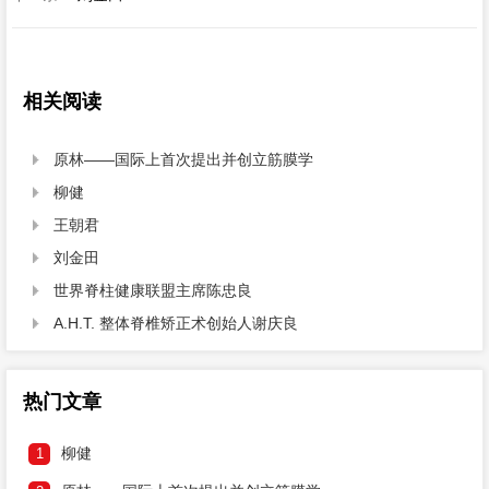
相关阅读
原林——国际上首次提出并创立筋膜学

柳健

王朝君

刘金田

世界脊柱健康联盟主席陈忠良

A.H.T. 整体脊椎矫正术创始人谢庆良

热门文章
柳健
1