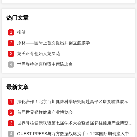
热门文章
柳健
1
原林——国际上首次提出并创立筋膜学
2
龙氏正骨创始人龙层花
3
世界脊柱健康联盟主席陈忠良
4
最新文章
深化合作！北京百川健康科学研究院赴昌平区康复辅具展示中心研讨两大健康工程落地
1
首届世界脊柱健康产业博览会
2
世界脊柱健康联盟第七届学术大会暨首届脊柱健康产业博览会邀请函
3
QUEST PRESS与万方数据战略携手：12本国际期刊接入中文DOI，打通学术溯源通道
4