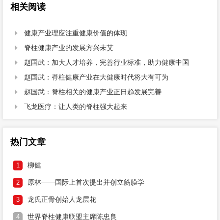
相关阅读
健康产业理应注重健康价值的体现

脊柱健康产业的发展方兴未艾

赵国武：加大人才培养，完善行业标准，助力健康中国

赵国武：脊柱健康产业在大健康时代将大有可为

赵国武：脊柱相关的健康产业正日趋发展完善

飞龙医疗：让人类的脊柱强大起来

热门文章
柳健
1
原林——国际上首次提出并创立筋膜学
2
龙氏正骨创始人龙层花
3
世界脊柱健康联盟主席陈忠良
4