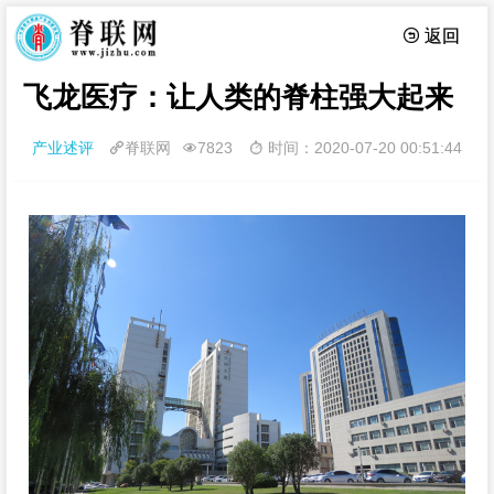
 返回
飞龙医疗：让人类的脊柱强大起来
产业述评
脊联网
7823
时间：2020-07-20 00:51:44


