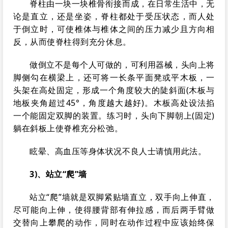
脊柱由一块一块椎骨衔接而成，在日常生活中，无
论是直立，还是坐姿，脊柱都处于受压状态，而人处
于倒立时，可使椎体与椎体之间的压力减少且方向相
反，从而使脊柱得到充分休息。
做倒立不是每个人可做的，可利用器械，头向上将
脚侧勾在横梁上，还可将一长条平面凳或平木板，一
头架在高处固定，形成一个角度较大的陡斜面(木板与
地板夹角超过45°，角度越大越好)。木板高处设法掐
一个能固定双脚的装置。练习时，头向下脚朝上(固定)
躺在斜板上使脊椎充分松弛。
眩晕、高血压等身体状况不良人士请慎用此法。
3)、站立“爬”墙
站立“爬”墙就是双脚紧贴墙直立，双手向上伸直，
尽可能向上伸，使得腰背部有伸拉感，而后两手臂做
交替向上攀爬的动作，同时在动作过程中应该始终保