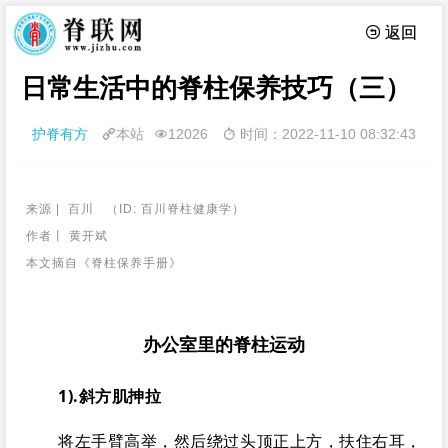
 返回
日常生活中的脊柱保养技巧（三）
护脊有方
本站
12026
时间：2022-11-10 08:32:43



来源 | 百川 （ID:
百川脊柱健康学
）
作者丨 黄开斌
本文摘自《脊柱保养手册》
办公室里的脊柱运动
1).斜方肌抻拉
将左手臂高举，然后绕过头顶正上方，扶住右耳，