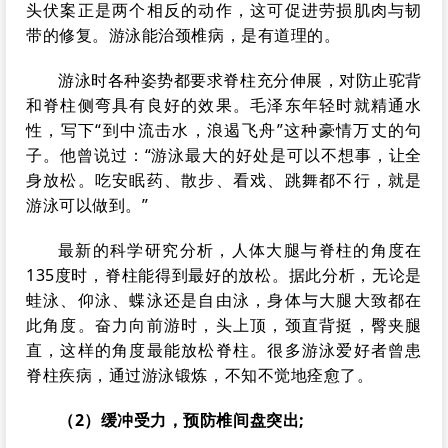
头伏案正是两个相反的动作，这可促进劳损肌肉与韧
带的修复。游泳能治颈椎病，是有道理的。
游泳时各种姿势都要求脊柱充分伸展，对防止驼背
和脊柱侧弯具有良好的效果。毛泽东年轻时就精通水
性，写下“到中流击水，浪遏飞舟”这种豪情万丈的句
子。他曾说过：“游泳最大的好处是可以不想事，让全
身放松。吃安眠药、散步、看戏、跳舞都不行，就是
游泳可以做到。”
最新的科学研究分析，人体大腿与脊柱的角度在
135度时，脊柱能得到最好的放松。据此分析，无论是
蛙泳、仰泳、蝶泳还是自由泳，身体与大腿大致都在
此角度。奋力向前游时，头上顶，颈直背挺，臀夹腿
直，这样的角度最能放松脊柱。很多游泳爱好者曾患
脊柱疾病，通过游泳锻炼，不知不觉地痊愈了。
（2）缓冲受力，预防椎间盘突出;