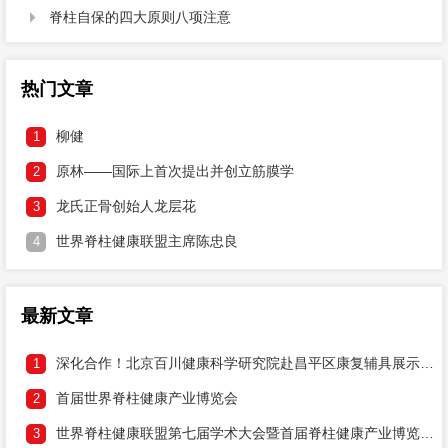
脊柱自保的四大原则八项注意

热门文章
柳健
1
原林——国际上首次提出并创立筋膜学
2
龙氏正骨创始人龙层花
3
世界脊柱健康联盟主席陈忠良
4
最新文章
深化合作！北京百川健康科学研究院赴昌平区康复辅具展示中心研讨两大健康工程落地
1
首届世界脊柱健康产业博览会
2
世界脊柱健康联盟第七届学术大会暨首届脊柱健康产业博览会邀请函
3