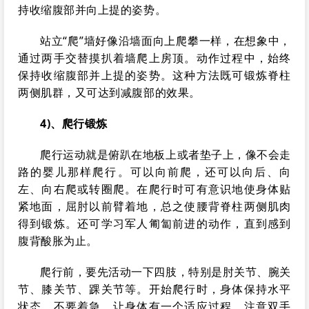
持收缩腹部并向上提的姿势。
站立“爬”墙好像沿墙面向上爬攀一样，在想象中，
通过两手交替摸扒着墙爬上房顶。动作过程中，始终
保持收缩腹部并上提的姿势。这种方法既可锻炼脊柱
两侧肌群，又可达到减腹部的效果。
4)、爬行锻炼
爬行运动就是俯趴在地板上或者垫子上，像不会走
路的婴儿那样爬行。可以向前爬，还可以向后、向
左、向右爬或转圈爬。在爬行时可有意识地使身体贴
紧地面，屈肘以前臂着地，总之使腰背脊柱两侧肌肉
得到锻炼。还可学习军人匍匐前进的动作，直到感到
腹背酸胀为止。
爬行前，要先活动一下四肢，特别是肘关节、腕关
节、膝关节、踝关节等。开始爬行时，身体保持水平
状态，不要着急，让身体有一个适应过程。注意双手