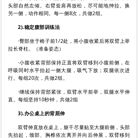
头部自然左倾。右臂耸肩再放松，尽可能地抻拉。换
另一侧，动作相同。每一侧8次，共做2组。
2).稳定腹部训练法
·臀部坐于椅子前1/2处，将小腹收紧后将双臂上举
拉长脊柱。（准备姿态）
·小腹收紧背部保持正直将双臂移到小腹前侧，在
呼吸同时水平抬起一侧大腿，吸气下放；双腿依次进
行。每组20次，共做2组。
·继续保持背部紧张，双臂水平前举，双腿水平伸
直。每组坚持10秒钟，共做2组
3).办公桌上的背屈伸
双臂伸直放在桌上，躯干尽量贴至大腿前侧，头部
先抬起，颈部、胸椎依次离开并向后伸展，双臂移到