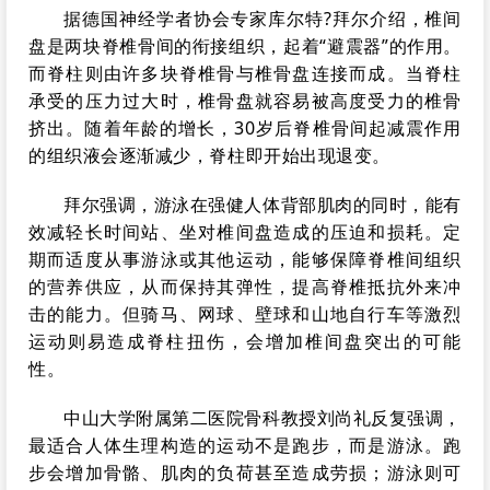
据德国神经学者协会专家库尔特?拜尔介绍，椎间
盘是两块脊椎骨间的衔接组织，起着“避震器”的作用。
而脊柱则由许多块脊椎骨与椎骨盘连接而成。当脊柱
承受的压力过大时，椎骨盘就容易被高度受力的椎骨
挤出。随着年龄的增长，30岁后脊椎骨间起减震作用
的组织液会逐渐减少，脊柱即开始出现退变。
拜尔强调，游泳在强健人体背部肌肉的同时，能有
效减轻长时间站、坐对椎间盘造成的压迫和损耗。定
期而适度从事游泳或其他运动，能够保障脊椎间组织
的营养供应，从而保持其弹性，提高脊椎抵抗外来冲
击的能力。但骑马、网球、壁球和山地自行车等激烈
运动则易造成脊柱扭伤，会增加椎间盘突出的可能
性。
中山大学附属第二医院骨科教授刘尚礼反复强调，
最适合人体生理构造的运动不是跑步，而是游泳。跑
步会增加骨骼、肌肉的负荷甚至造成劳损；游泳则可