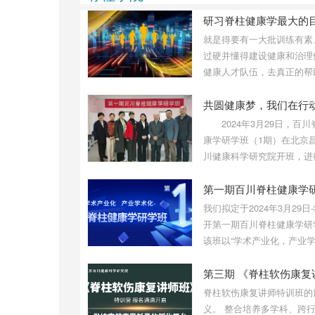
悟和总结写出了《别太极》一
书，其中，许多结论都是经过
数十年反复琢磨，求证的结
就是得要有一大批训练有素
果。
过硬并懂得建设健康和治理
健康人才队伍，去真正的帮
恢复和促进健康成长。如此
一批有健康学思想，健康文
康技术的人才，才能领导一
2024年3月29日，百川
的健康革命，才能完整地发
康学研学班（1期）在北京
产业和建设健康中国。而脊
川健康科学研究院开班，进
学研学班就是想将有目标、
期3天的研学，研学班于31
的培养和遴选一批有思想、
结束。学员们为实现健康梦
第一期百川脊柱健康学
化、有技术的脊柱健康人才
到这里，为推进健康事业而
我们拟定于2024年3月29日-
进。
开第一期百川脊柱健康学研
该班以“学术产业化，产业
化”为主旨，围绕着“脊柱健
的建设完善”、“脊柱健康人
需培养”和“脊柱健康产业的
脊柱软伤康复讲师特训班的
展”进行系统讲解和交流探
义。 整合培养多学科、跨