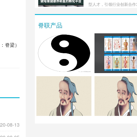
为发展脊柱健康事业，实现
型人才，引领行业创新合作
平的全民健康贡献力量。为
班也有意诚邀业界和跨界的
脊联产品
一起主要是就脊柱健康学的
性，人才定位和产业定向展
的学习探讨。
：脊梁）
20-08-13