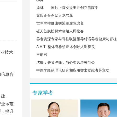
原林——国际上首次提出并创立筋膜学
龙氏正骨创始人龙层花
世界脊柱健康联盟主席陈忠良
砭刀筋膜松解术创始人周松春
养老资深专家与脊柱联盟领导对话养老健康与脊柱
A.H.T. 整体脊椎矫正术创始人谢庆良
产业技术
王朝君
沈敏：关节肿痛，当心类风湿关节炎
中医学经筋理论研究和应用突出贡献者薛立功
和信息咨
专家学者
，政、
产业示范
展，提升