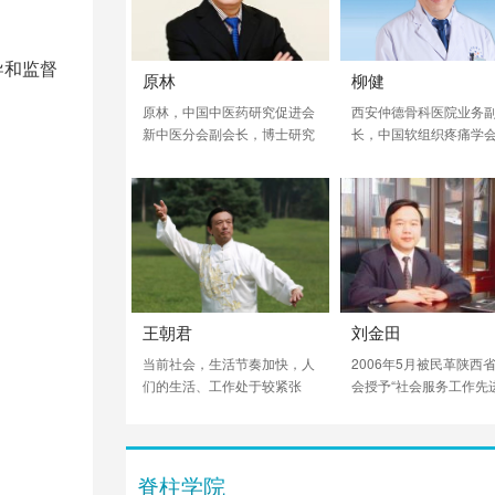
导和监督
原林
柳健
原林，中国中医药研究促进会
西安仲德骨科医院业务
新中医分会副会长，博士研究
长，中国软组织疼痛学
生导师，南方医科大学人体解
长，中国中西医结合学
剖学系教授、广东省解剖学会
骨科专业委员会常委，
副理事长，解剖学报编委，卫
医学会疼痛学会常委，
生部教材评审委员会委员，兼
脊柱讲师团创始人之一
任深圳大学医学院解剖与组织
近40年，微创手术治疗
胚胎教研室主任，中华医药科
突出、颈椎病超二万例
学院南京新中医学研究院副院
养了全国5000余位专科
长。是我国为数不多的研究利
生。
王朝君
刘金田
用各种特种针具进行临床治疗
的解剖学家。在国际上首次提
当前社会，生活节奏加快，人
2006年5月被民革陕西
出并创立筋膜学。
们的生活、工作处于较紧张
会授予“社会服务工作先
（太急）状态。对于学太极
人”，2006年8月被西安
拳，慢慢的移动步伐，总感觉
政府授予“西安市职业教
太慢！会产生这样的认识误
作先进个人”荣誉称号。
区。通过几十年修炼太极的体
脊柱学院