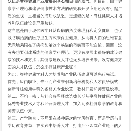
队伍是脊柱健康产业发展的基石和自信的底气。
但目前，由于健
康学科理论和建设健康技术方法的研究和开发应用还没有引起广
泛的重视，且相当的滞后或缺乏。更遗憾的是：脊柱健康人才培
养和队伍建设是严重短缺。
这当然是由于现代医学只从疾病的角度来理解和定义健康，也仅
以防病治病的医疗卫生方式来保卫健康。从而将人们的思维有意
无意地局限在了疾病防治这个狭隘的范畴而不能自拔，因而，没
有去想要创建系统的健康学科理论、更没有发展出很好的建设健
康的技术和方法，其健康建设人才也无从培养出来。没有健康方
面的人才队伍，怎么来搞健康产业呢？
为此，脊柱健康学科人才培养和产业队伍建设可以先行先试。
首先，应由职业、专业而产业来创新培养机制和人才供给模式。
创新脊柱健康学科的各相关专业设置、教材开发和师资建设等。
第二、不拘一格，从社会各界择优选拨长期从事脊柱健康产业的
优秀专业技术人才和经营管理人才，加入到脊柱健康学的教育和
师资队伍中来。
第三、产学融合，不局限在某种层次的学历教育，而是学历与非
学历教育并举。在实践中培养人才，打造产业园或产业链上的人