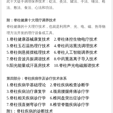
此十大徒手调理保养技术：砭法、灸法、罐法、手法、锤法、枪
法、敷法、食法、心法和功法。
附：脊柱健康十大理疗调养技术
脊柱健康的十大理疗技术，也就是利用声、光、电、磁、热等物
理方法开发的理疗设备或工具。
1.脊柱健康器械康复技术 2.脊柱体控生物电疗技术
3.脊柱玉石温热理疗技术 4.脊柱药浴熏洗调理技术
5.脊柱倒悬摇摆梳理技术 6.脊柱人工智能调养技术
7.脊柱音波共振调谐技术 8.中药熏蒸离子导入技术
9.阳光能量或汗蒸房技术 10.脊柱声光电磁频谱技术
第四部分：脊柱疾病学及诊疗技术体系
1.脊柱疾病学基础理论 2.脊柱疾病检查诊断学
3.脊柱疾病治疗康复学 4.颈肩腰腿疼痛诊疗学
5.脊柱相关疾病诊疗学 6.椎间盘突出症诊疗学
7.脊柱强直侧弯诊疗学 8.椎管脊髓疾病诊疗学
附1：脊柱疾病的诊断技术