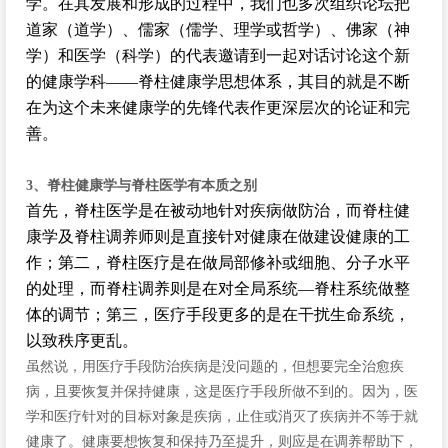
学。在其发展和形成的过程中，我们也多次组织论坛把
道家（道学）、儒家（儒学、理学或哲学）、佛家（神
学）和医学（科学）的代表邀请到一起对话讨论这个新
的健康学科——脊柱健康学思想体系，其目的就是不断
在为这个未来健康学的先锋代表作更深层次的论证和完
善。
3、脊柱健康学与脊柱医学有本质之别
首先，脊柱医学是在被动地针对疾病做防治，而脊柱健
康学及脊柱调养师则是直接针对健康在做建设健康的工
作；第二，脊柱医疗是在做局部修补或细胞、分子水平
的处理，而脊柱调养则是在对全局系统—脊柱系统做整
体的调节；第三，医疗手段更多的是在干扰生命系统，
以致秩序更乱。
虽然说，用医疗手段防治疾病是没问题的，但想要完全治愈疾
病，且要恢复并保持健康，这是医疗手段所做不到的。因为，医
学和医疗针对的目标对象是疾病，止住或消灭了疾病并不等于就
健康了。健康要想恢复和保持乃至提升，则应是在调养帮助下，