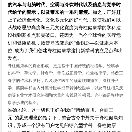
的汽车与电脑时代、空调与冷饮时代以及信息与竞争时
代给予的警示，以及带来的一系列麻烦。
加之，正好赶
上了经济全球化、文化多元化的好时代，这使我们可以
从战略思想高度和三元文化宽度为脊柱健康学的学科建
设找到基准点和突破口。还因为，当今全球性的医疗危
机和健康危机，致使寻找健康的“金钥匙—以健康为本
位”成为了我们创建脊柱健康学这门新学科的立足点和出
发点。
脊柱健康学的真正形成，更是基于中国传统的经络学、经筋学、
伤科学、手法学、针灸学、骨伤或正骨学、推拿按摩学、整盆正
脊学的传承和发扬，以及现代医学的颈肩腰腿痛学、脊柱外科
学、筋膜学和国内外整脊医学或脊骨神经医学，以及脊柱相关疾
病等专业学术研究热潮和大量的实践经验积累。这些都是脊柱健
康学形成的基础。
准确地说，这一切也正好在我们“博纳百川、合而三
元”的思想理念的指引下，整合古今中外关于脊柱健康知
识，形成一个没有门户之见的综合型学科—脊柱健康