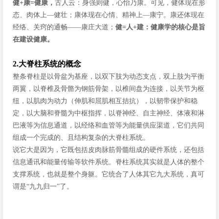
健+康=健康，
古人云：身强则健，心怡乃康。可见，健体现在形
态、肉体上—健壮；康体现在心情、精神上—康宁。康还体现在
经络、关窍的通畅——康庄大道；
健=人+建：健康学的核心是旨
在建设健康。
2.大脊柱系统的概念
整条脊柱是以骨盆为基座，以双下肢为动态支点，双上肢为平衡
两翼，以脊椎及骨骼为钢筋骨架，以椎间盘为连接，以关节为枢
纽，以肌肉为动力（伸肌和屈肌相互拮抗），以韧带保护和稳
定，以大脑和脊髓为中枢指挥，以脊神经、自主神经、体液和淋
巴液等为信息通道，以经络和血管等为能量供应渠道，它们共同
组成一个完成的、且结构复杂的大脊柱系统。
说它大是因为，它既包括皮肉脉筋骨髓组成的硬件系统，还包括
信息通讯和能量传输等软件系统。脊柱系统其实就是人体的整个
支撑系统，也就是整个身躯。它统合了人体其它九大系统，真可
谓是“九九归一”了。