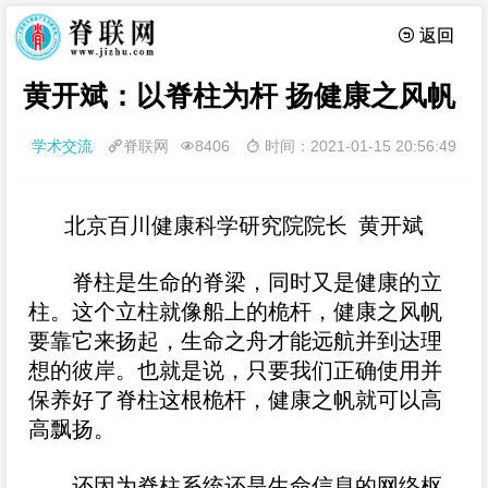
 返回
黄开斌：以脊柱为杆 扬健康之风帆
学术交流
脊联网
8406
时间：2021-01-15 20:56:49



北京百川健康科学研究院院长 黄开斌
脊柱是生命的脊梁，同时又是健康的立
柱。这个立柱就像船上的桅杆，健康之风帆
要靠它来扬起，生命之舟才能远航并到达理
想的彼岸。也就是说，只要我们正确使用并
保养好了脊柱这根桅杆，健康之帆就可以高
高飘扬。
还因为脊柱系统还是生命信息的网络枢