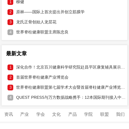
柳健
1
原林——国际上首次提出并创立筋膜学
2
龙氏正骨创始人龙层花
3
世界脊柱健康联盟主席陈忠良
4
最新文章
深化合作！北京百川健康科学研究院赴昌平区康复辅具展示中心研讨两大健康工程落地
1
首届世界脊柱健康产业博览会
2
世界脊柱健康联盟第七届学术大会暨首届脊柱健康产业博览会邀请函
3
QUEST PRESS与万方数据战略携手：12本国际期刊接入中文DOI，打通学术溯源通道
4
资讯
产业
学会
文化
产品
学院
联盟
我们