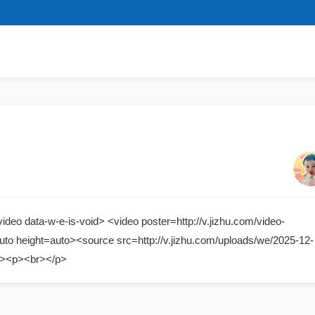
a-w-e-is-void> <video poster=http://v.jizhu.com/video-
to height=auto><source src=http://v.jizhu.com/uploads/we/2025-12-
v><p><br></p>